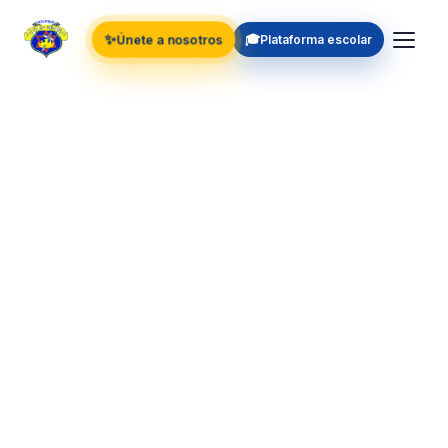
✨
🎓
Únete a nosotros
Plataforma escolar