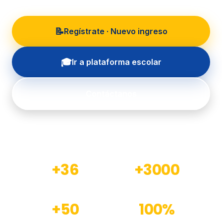
📝
Regístrate · Nuevo ingreso
🎓
Ir a plataforma escolar
Contáctanos
+36
+3000
Años de experiencia
Estudiantes formados
+50
100%