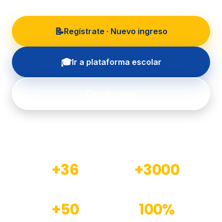
📝
Regístrate · Nuevo ingreso
🎓
Ir a plataforma escolar
Contáctanos
+36
+3000
Años de experiencia
Estudiantes formados
+50
100%