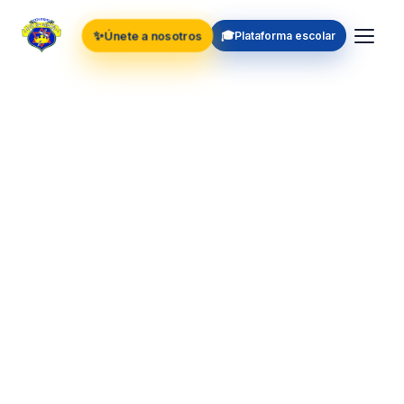
✨
🎓
Únete a nosotros
Plataforma escolar