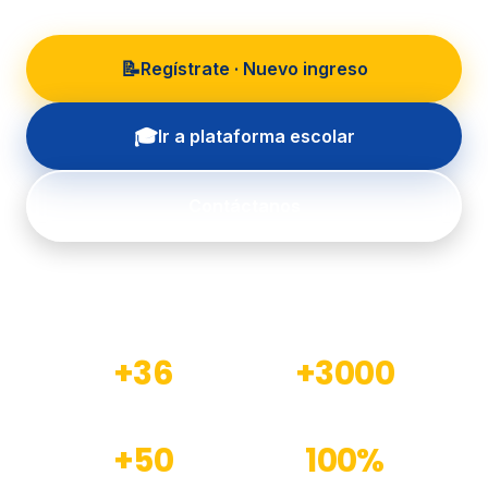
📝
Regístrate · Nuevo ingreso
🎓
Ir a plataforma escolar
Contáctanos
+36
+3000
Años de experiencia
Estudiantes formados
+50
100%