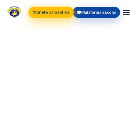
✨
🎓
Únete a nosotros
Plataforma escolar