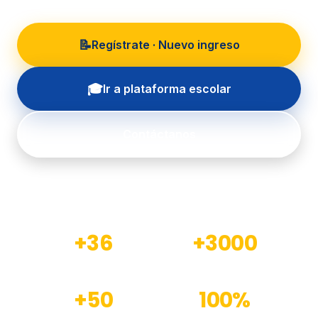
📝
Regístrate · Nuevo ingreso
🎓
Ir a plataforma escolar
Contáctanos
+36
+3000
Años de experiencia
Estudiantes formados
+50
100%