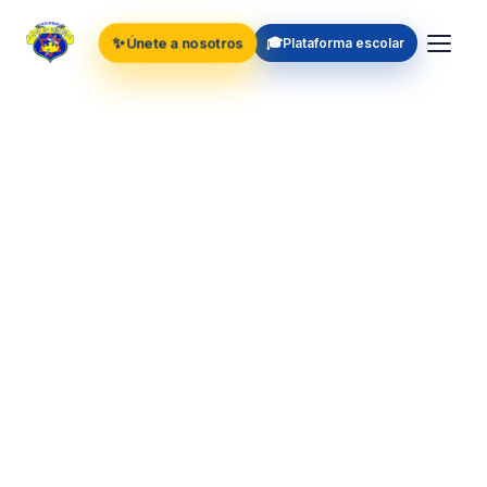
✨
🎓
Únete a nosotros
Plataforma escolar