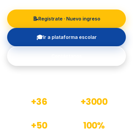
📝
Regístrate · Nuevo ingreso
🎓
Ir a plataforma escolar
Contáctanos
+36
+3000
Años de experiencia
Estudiantes formados
+50
100%