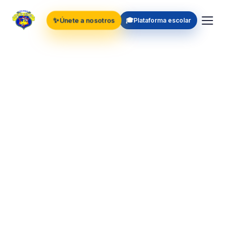
✨
🎓
Únete a nosotros
Plataforma escolar