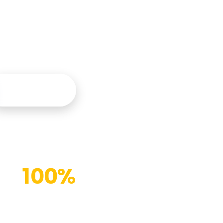
tegral y
Contáctanos
100%
Instalaciones modernas
(%)