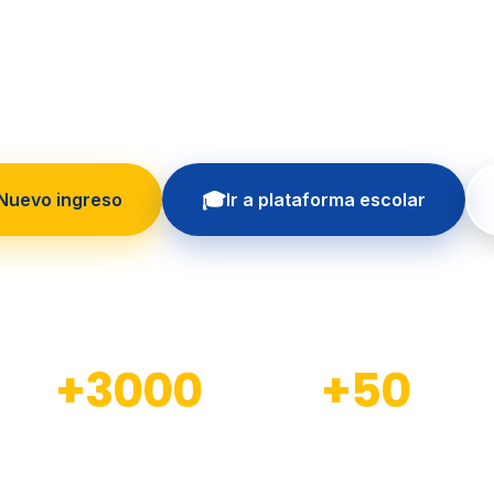
 formando generaciones con educación in
principios cristianos
🎓
 Nuevo ingreso
Ir a plataforma escolar
+3000
+50
Estudiantes formados
Docentes calificados