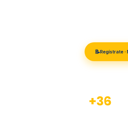
36 años
📝
Regístrate ·
+36
Años de experiencia