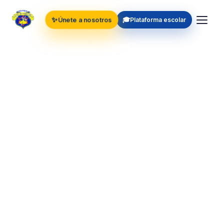
✨
🎓
Únete a nosotros
Plataforma escolar