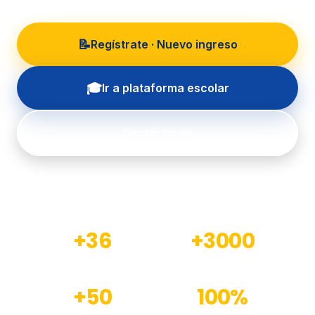
📝
Regístrate · Nuevo ingreso
🎓
Ir a plataforma escolar
Contáctanos
+36
+3000
Años de experiencia
Estudiantes formados
+50
100%