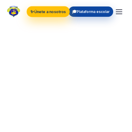
✨
🎓
Únete a nosotros
Plataforma escolar