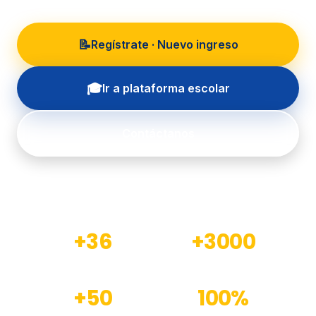
📝
Regístrate · Nuevo ingreso
🎓
Ir a plataforma escolar
Contáctanos
+36
+3000
Años de experiencia
Estudiantes formados
+50
100%