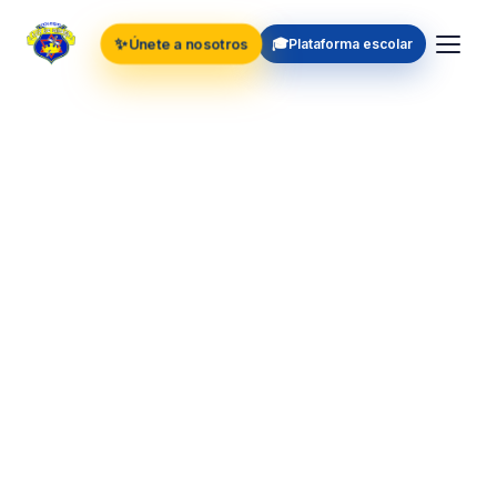
✨
🎓
Únete a nosotros
Plataforma escolar