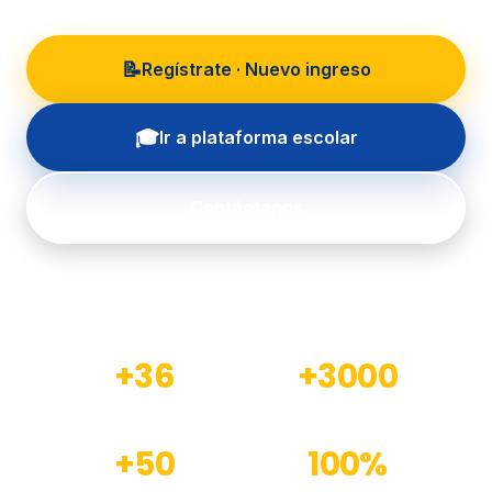
📝
Regístrate · Nuevo ingreso
🎓
Ir a plataforma escolar
Contáctanos
+36
+3000
Años de experiencia
Estudiantes formados
+50
100%