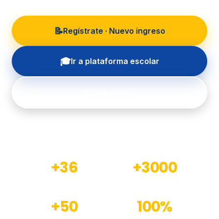
📝
Regístrate · Nuevo ingreso
🎓
Ir a plataforma escolar
Contáctanos
+36
+3000
Años de experiencia
Estudiantes formados
+50
100%