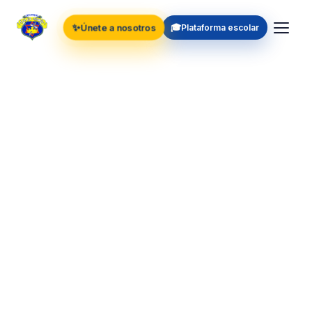
✨
🎓
Únete a nosotros
Plataforma escolar