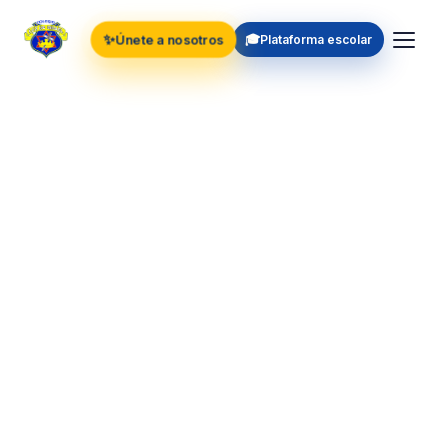
✨
🎓
Únete a nosotros
Plataforma escolar