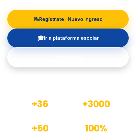
📝
Regístrate · Nuevo ingreso
🎓
Ir a plataforma escolar
Contáctanos
+36
+3000
Años de experiencia
Estudiantes formados
+50
100%