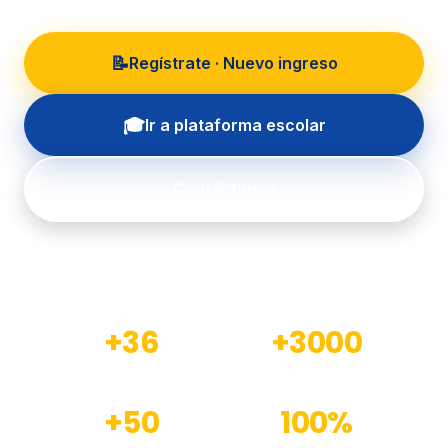
📝
Regístrate · Nuevo ingreso
🎓
Ir a plataforma escolar
Contáctanos
+36
+3000
Años de experiencia
Estudiantes formados
+50
100%