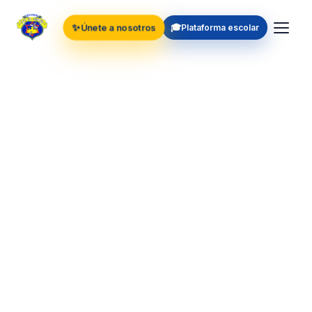
✨
🎓
Únete a nosotros
Plataforma escolar