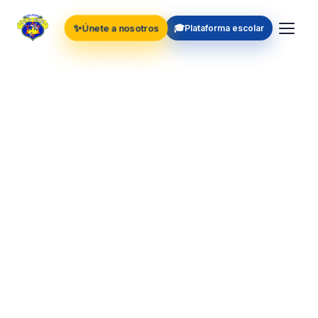
✨
🎓
Únete a nosotros
Plataforma escolar