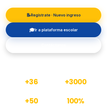
📝
Regístrate · Nuevo ingreso
🎓
Ir a plataforma escolar
Contáctanos
+36
+3000
Años de experiencia
Estudiantes formados
+50
100%