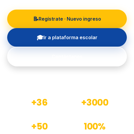
📝
Regístrate · Nuevo ingreso
🎓
Ir a plataforma escolar
Contáctanos
+36
+3000
Años de experiencia
Estudiantes formados
+50
100%