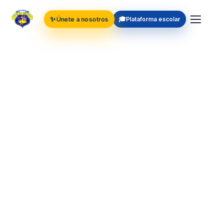
✨
🎓
Únete a nosotros
Plataforma escolar