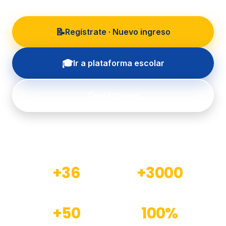
📝
Regístrate · Nuevo ingreso
🎓
Ir a plataforma escolar
Contáctanos
+36
+3000
Años de experiencia
Estudiantes formados
+50
100%