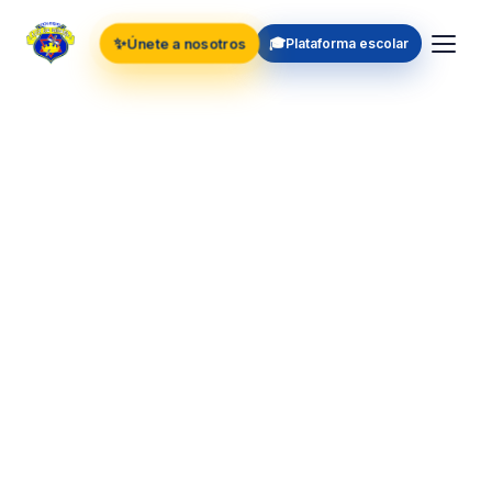
✨
🎓
Únete a nosotros
Plataforma escolar