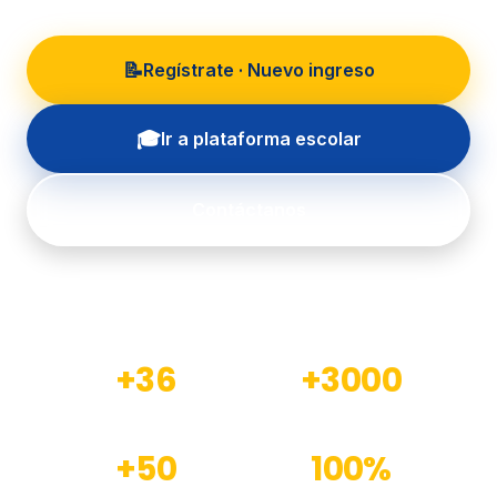
📝
Regístrate · Nuevo ingreso
🎓
Ir a plataforma escolar
Contáctanos
+36
+3000
Años de experiencia
Estudiantes formados
+50
100%