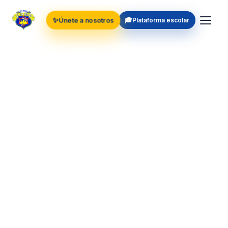
✨
🎓
Únete a nosotros
Plataforma escolar