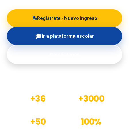
📝
Regístrate · Nuevo ingreso
🎓
Ir a plataforma escolar
Contáctanos
+36
+3000
Años de experiencia
Estudiantes formados
+50
100%