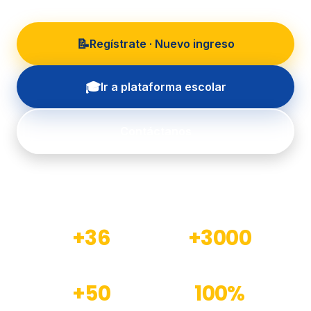
📝
Regístrate · Nuevo ingreso
🎓
Ir a plataforma escolar
Contáctanos
+36
+3000
Años de experiencia
Estudiantes formados
+50
100%