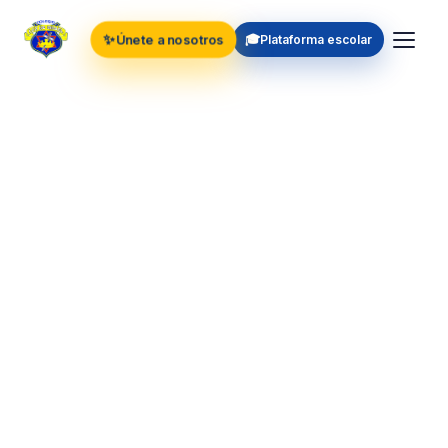
✨
🎓
Únete a nosotros
Plataforma escolar