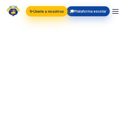
✨
🎓
Únete a nosotros
Plataforma escolar