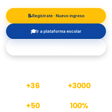
📝
Regístrate · Nuevo ingreso
🎓
Ir a plataforma escolar
Contáctanos
+36
+3000
Años de experiencia
Estudiantes formados
+50
100%