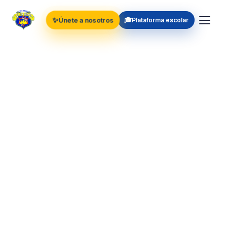
✨
🎓
Únete a nosotros
Plataforma escolar