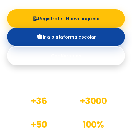
📝
Regístrate · Nuevo ingreso
🎓
Ir a plataforma escolar
Contáctanos
+36
+3000
Años de experiencia
Estudiantes formados
+50
100%