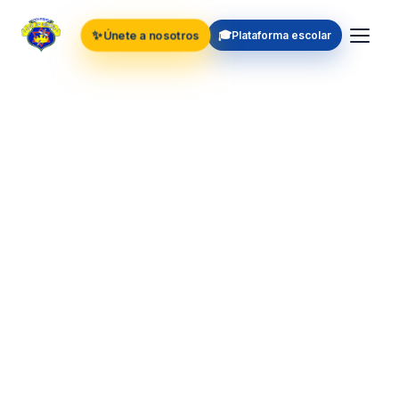
✨
🎓
Únete a nosotros
Plataforma escolar