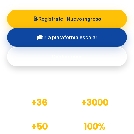
📝
Regístrate · Nuevo ingreso
🎓
Ir a plataforma escolar
Contáctanos
+36
+3000
Años de experiencia
Estudiantes formados
+50
100%