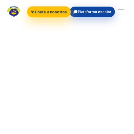
✨
🎓
Únete a nosotros
Plataforma escolar