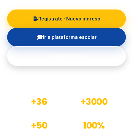
📝
Regístrate · Nuevo ingreso
🎓
Ir a plataforma escolar
Contáctanos
+36
+3000
Años de experiencia
Estudiantes formados
+50
100%