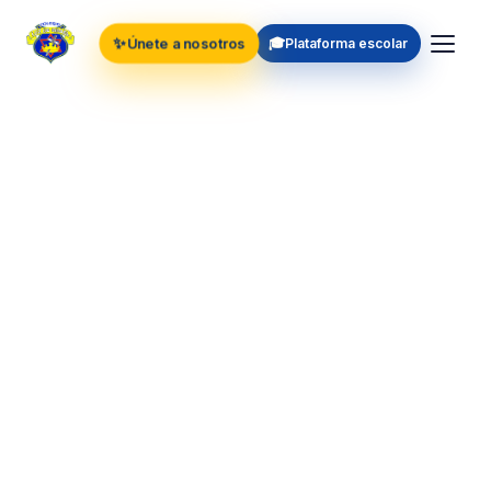
✨
🎓
Únete a nosotros
Plataforma escolar