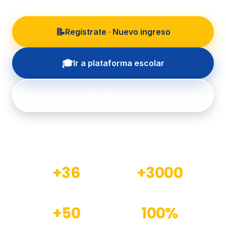
📝
Regístrate · Nuevo ingreso
🎓
Ir a plataforma escolar
Contáctanos
+36
+3000
Años de experiencia
Estudiantes formados
+50
100%