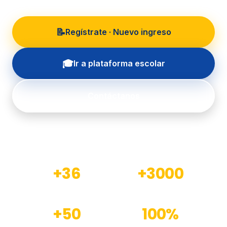
📝
Regístrate · Nuevo ingreso
🎓
Ir a plataforma escolar
Contáctanos
+36
+3000
Años de experiencia
Estudiantes formados
+50
100%