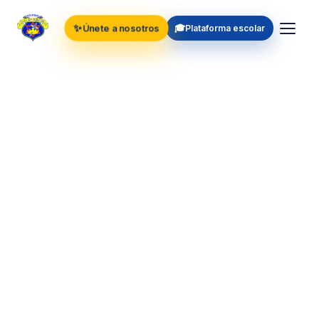
✨
🎓
Únete a nosotros
Plataforma escolar