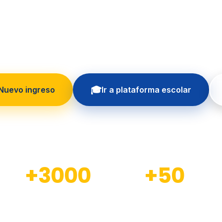
 formando generaciones con educación in
principios cristianos
🎓
 Nuevo ingreso
Ir a plataforma escolar
+3000
+50
Estudiantes formados
Docentes calificados