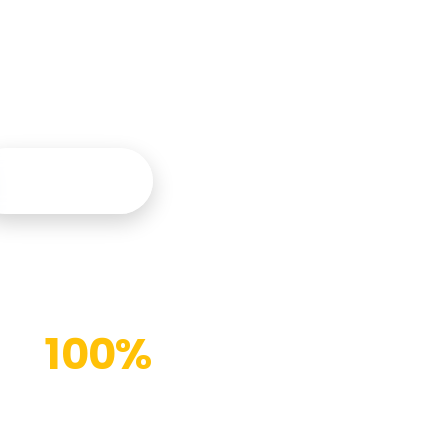
tegral y
Contáctanos
100%
Instalaciones modernas
(%)