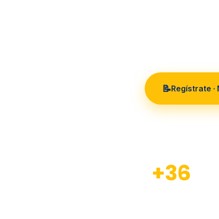
36 años
📝
Regístrate ·
+36
Años de experiencia