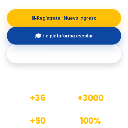
📝
Regístrate · Nuevo ingreso
🎓
Ir a plataforma escolar
Contáctanos
+36
+3000
Años de experiencia
Estudiantes formados
+50
100%