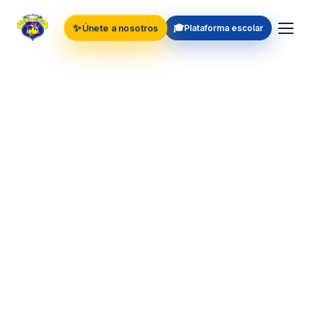
✨
🎓
Únete a nosotros
Plataforma escolar