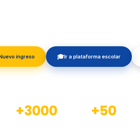
 formando generaciones con educación in
principios cristianos
🎓
 Nuevo ingreso
Ir a plataforma escolar
+3000
+50
Estudiantes formados
Docentes calificados