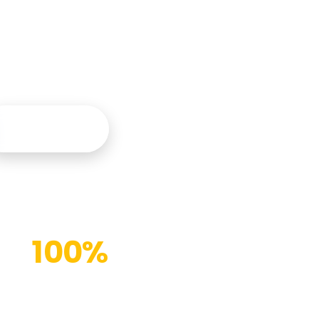
tegral y
Contáctanos
100%
Instalaciones modernas
(%)