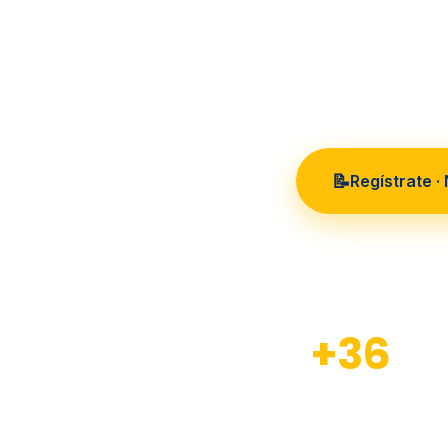
36 años
📝
Regístrate ·
+36
Años de experiencia