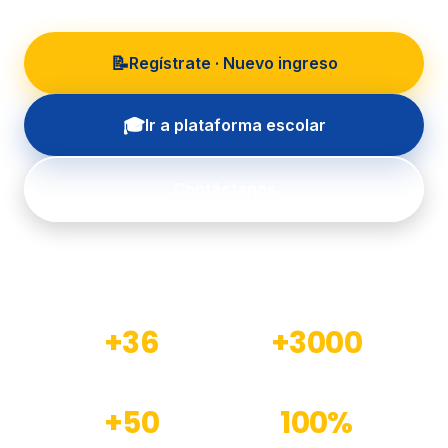
📝
Regístrate · Nuevo ingreso
🎓
Ir a plataforma escolar
Contáctanos
+36
+3000
Años de experiencia
Estudiantes formados
+50
100%