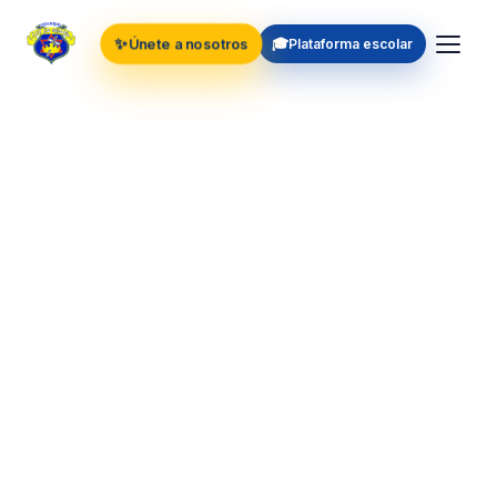
✨
🎓
Únete a nosotros
Plataforma escolar