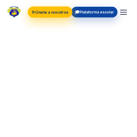
✨
🎓
Únete a nosotros
Plataforma escolar