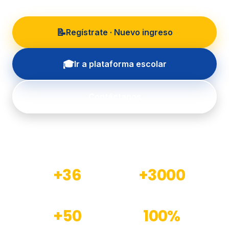
📝
Regístrate · Nuevo ingreso
🎓
Ir a plataforma escolar
Contáctanos
+36
+3000
Años de experiencia
Estudiantes formados
+50
100%