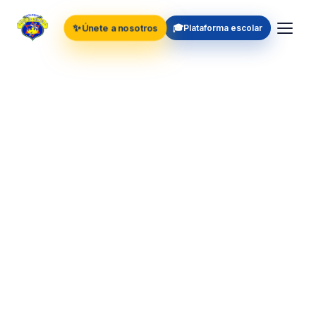
✨
🎓
Únete a nosotros
Plataforma escolar