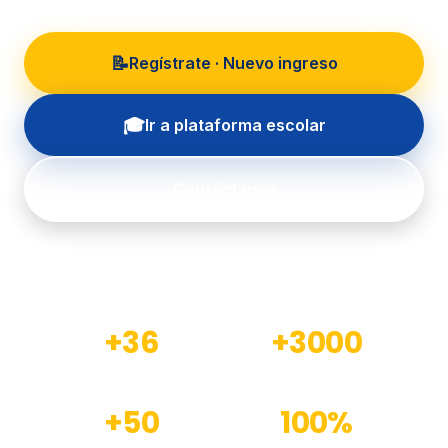
📝
Regístrate · Nuevo ingreso
🎓
Ir a plataforma escolar
Contáctanos
+36
+3000
Años de experiencia
Estudiantes formados
+50
100%