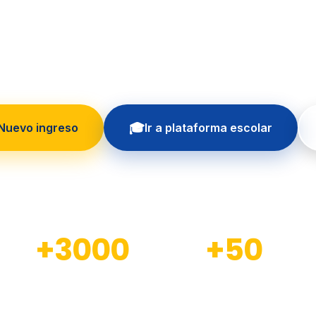
 formando generaciones con educación in
principios cristianos
🎓
 Nuevo ingreso
Ir a plataforma escolar
+3000
+50
Estudiantes formados
Docentes calificados