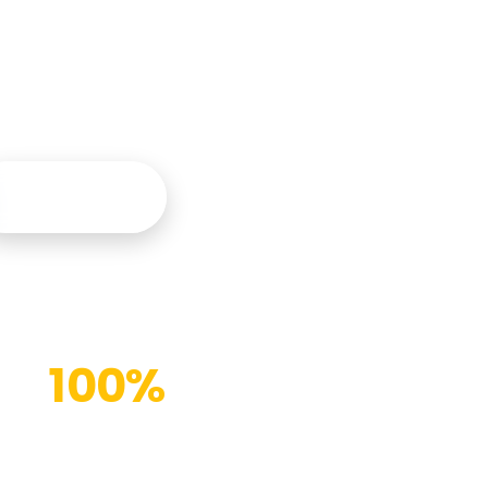
tegral y
Contáctanos
100%
Instalaciones modernas
(%)