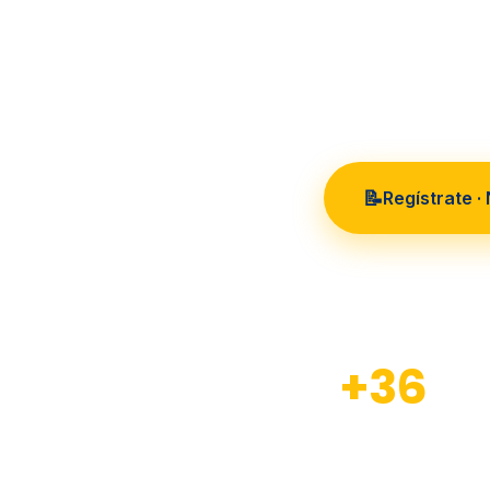
36 años
📝
Regístrate ·
+36
Años de experiencia