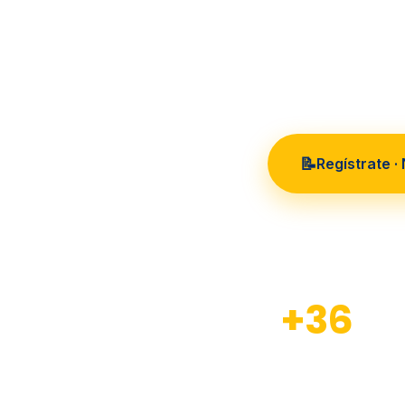
36 años
📝
Regístrate ·
+36
Años de experiencia