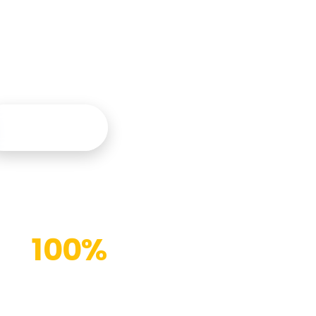
tegral y
Contáctanos
100%
Instalaciones modernas
(%)