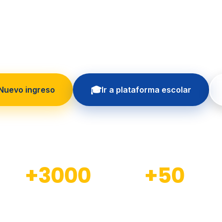
 formando generaciones con educación in
principios cristianos
🎓
 Nuevo ingreso
Ir a plataforma escolar
+3000
+50
Estudiantes formados
Docentes calificados