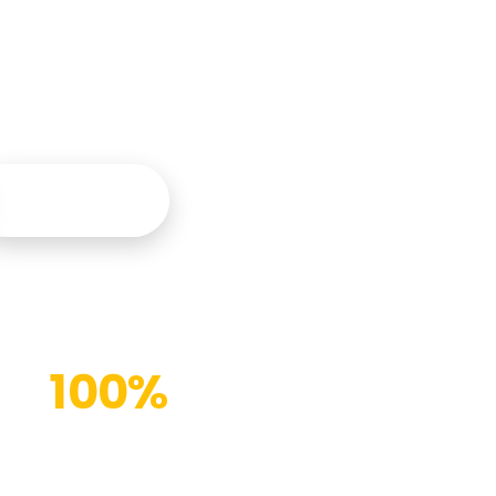
tegral y
Contáctanos
100%
Instalaciones modernas
(%)