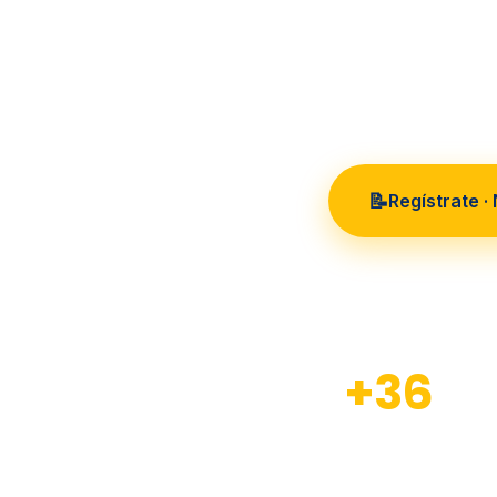
36 años
📝
Regístrate ·
+36
Años de experiencia