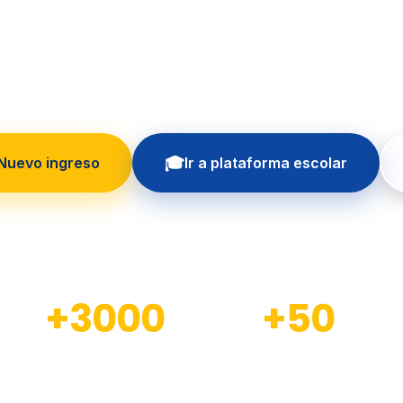
 formando generaciones con educación in
principios cristianos
🎓
 Nuevo ingreso
Ir a plataforma escolar
+3000
+50
Estudiantes formados
Docentes calificados