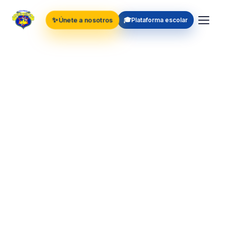
✨
🎓
Únete a nosotros
Plataforma escolar