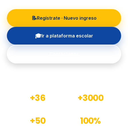
📝
Regístrate · Nuevo ingreso
🎓
Ir a plataforma escolar
Contáctanos
+36
+3000
Años de experiencia
Estudiantes formados
+50
100%