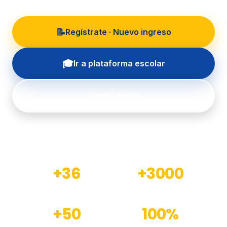
📝
Regístrate · Nuevo ingreso
🎓
Ir a plataforma escolar
Contáctanos
+36
+3000
Años de experiencia
Estudiantes formados
+50
100%