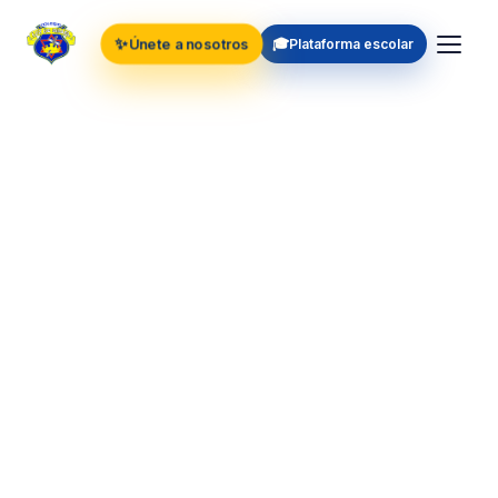
✨
🎓
Únete a nosotros
Plataforma escolar