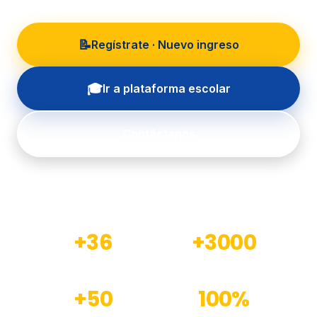
📝
Regístrate · Nuevo ingreso
🎓
Ir a plataforma escolar
Contáctanos
+36
+3000
Años de experiencia
Estudiantes formados
+50
100%