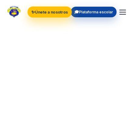
✨
🎓
Únete a nosotros
Plataforma escolar