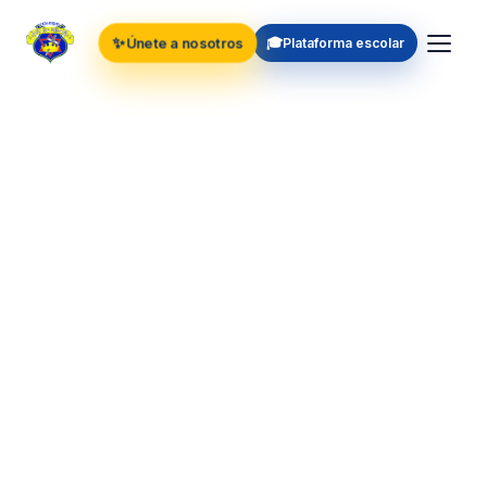
✨
🎓
Únete a nosotros
Plataforma escolar