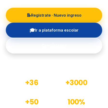
📝
Regístrate · Nuevo ingreso
🎓
Ir a plataforma escolar
Contáctanos
+36
+3000
Años de experiencia
Estudiantes formados
+50
100%