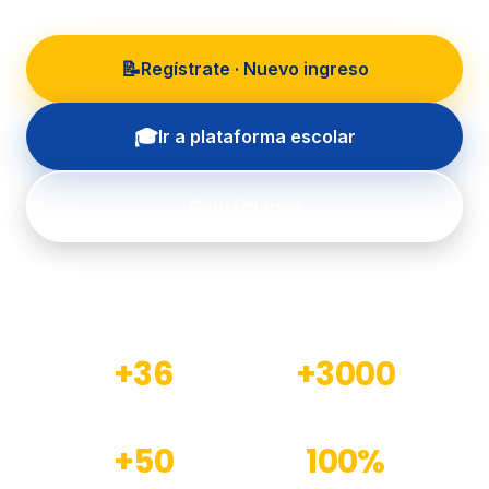
📝
Regístrate · Nuevo ingreso
🎓
Ir a plataforma escolar
Contáctanos
+36
+3000
Años de experiencia
Estudiantes formados
+50
100%