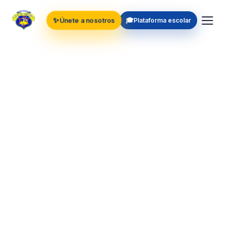
✨
🎓
Únete a nosotros
Plataforma escolar