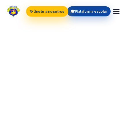
✨
🎓
Únete a nosotros
Plataforma escolar