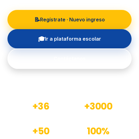
📝
Regístrate · Nuevo ingreso
🎓
Ir a plataforma escolar
Contáctanos
+36
+3000
Años de experiencia
Estudiantes formados
+50
100%