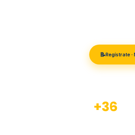
36 años
📝
Regístrate ·
+36
Años de experiencia