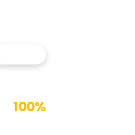
tegral y
Contáctanos
100%
Instalaciones modernas
(%)