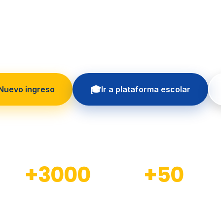
 formando generaciones con educación in
principios cristianos
🎓
 Nuevo ingreso
Ir a plataforma escolar
+3000
+50
Estudiantes formados
Docentes calificados