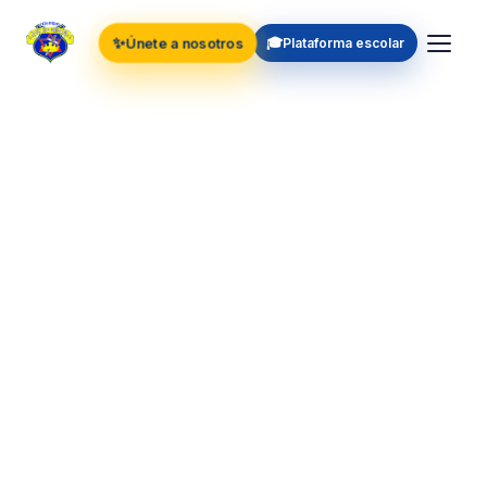
✨
🎓
Únete a nosotros
Plataforma escolar