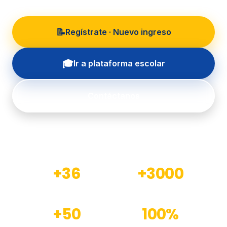
📝
Regístrate · Nuevo ingreso
🎓
Ir a plataforma escolar
Contáctanos
+36
+3000
Años de experiencia
Estudiantes formados
+50
100%