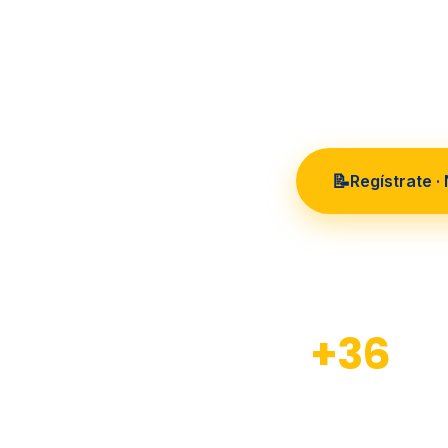
36 años
📝
Regístrate ·
+36
Años de experiencia