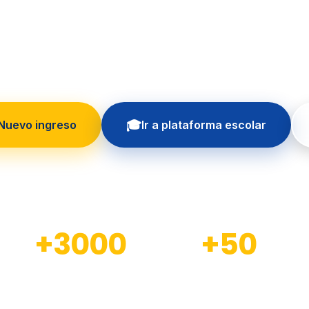
 formando generaciones con educación in
principios cristianos
🎓
 Nuevo ingreso
Ir a plataforma escolar
+3000
+50
Estudiantes formados
Docentes calificados