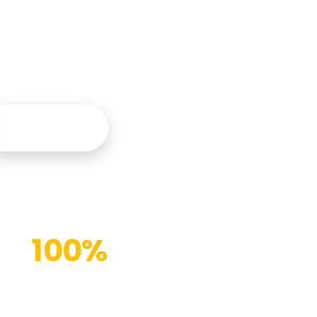
tegral y
Contáctanos
100%
Instalaciones modernas
(%)